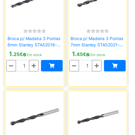
Broca p/ Madeira 3 Pontas
Broca p/ Madeira 3 Pontas
6mm Stanley STA52016-
7mm Stanley STA52021-
QZ
QZ
1.
1.
25
€
45
€
Em stock
Em stock
Quantidade
Quantidade