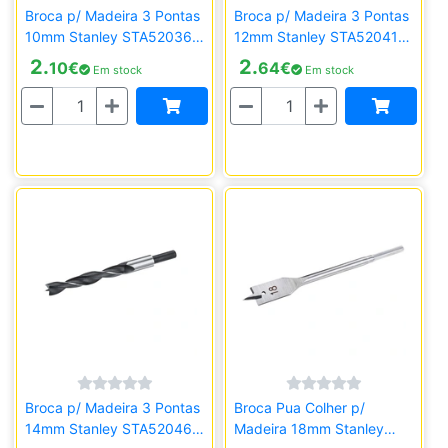
Broca p/ Madeira 3 Pontas
Broca p/ Madeira 3 Pontas
10mm Stanley STA52036-
12mm Stanley STA52041-
QZ
QZ
2.
2.
10
€
64
€
Em stock
Em stock
Quantidade
Quantidade
Broca p/ Madeira 3 Pontas
Broca Pua Colher p/
14mm Stanley STA52046-
Madeira 18mm Stanley