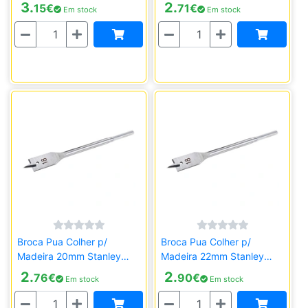
QZ
STA52030-QZ
3.
2.
15
€
71
€
Em stock
Em stock
Quantidade
Quantidade
Broca Pua Colher p/
Broca Pua Colher p/
Madeira 20mm Stanley
Madeira 22mm Stanley
STA52035-QZ
STA52040-QZ
2.
2.
76
€
90
€
Em stock
Em stock
Quantidade
Quantidade