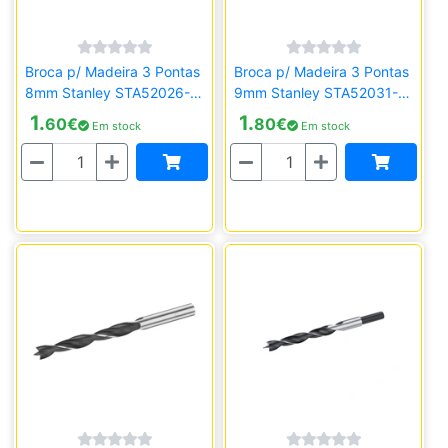
Broca p/ Madeira 3 Pontas
Broca p/ Madeira 3 Pontas
8mm Stanley STA52026-
9mm Stanley STA52031-
QZ
QZ
1.
1.
60
€
80
€
Em stock
Em stock
Quantidade
Quantidade