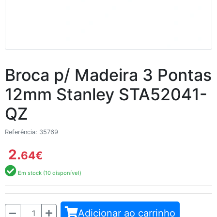
Broca p/ Madeira 3 Pontas
12mm Stanley STA52041-
QZ
Referência: 35769
2.
64
€
Em stock (10 disponível)
Quantidade
Adicionar ao carrinho