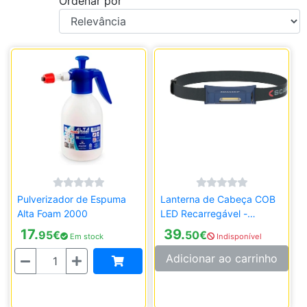
Ordenar por
Pulverizador de Espuma
Lanterna de Cabeça COB
Alta Foam 2000
LED Recarregável -
Scangrip Zone 2 200
17.
39.
95
€
50
€
Em stock
Indisponível
Lúmens
Quantidade
Adicionar ao carrinho