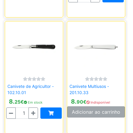
Canivete de Agricultor -
Canivete Multiusos -
102.10.01
201.10.33
8.
8.
25
€
90
€
Em stock
Indisponível
Quantidade
Adicionar ao carrinho