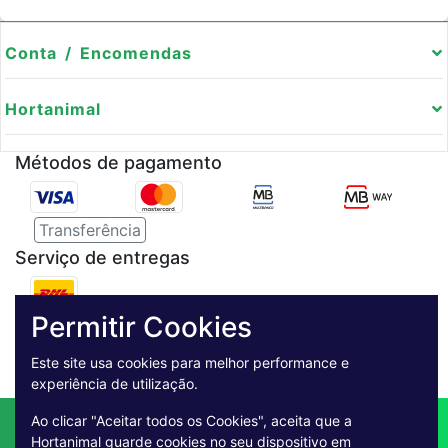
Conta / Encomendas
Hortanimal
Métodos de pagamento
Transferência
Serviço de entregas
Pagamento Seguro
Permitir Cookies
Este site usa cookies para melhor performance e
experiência de utilização.
Ao clicar "Aceitar todos os Cookies", aceita que a
Contactos
Envio
Condições de Venda
Hortanimal guarde cookies no seu dispositivo em