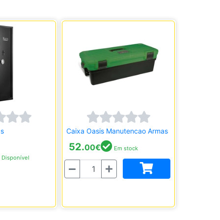
as
Caixa Oasis Manutencao Armas
52.
00
€
Em stock
Disponível
Quantidade