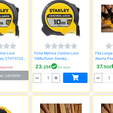
trol-Lock
Ficha Metrica Control-Lock
Fita Longa
ey STHT37232-
10Mx25mm Stanley
Aberta Po
STHT37233-0
Stanley 2
23.
37.
25
€
50
€
isponível
Em stock
ao carrinho
Quantidade
Quantidade