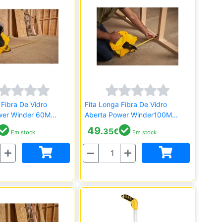
 Fibra De Vidro
Fita Longa Fibra De Vidro
wer Winder 60M
Aberta Power Winder100M
-34-775
Stanley 2-34-777
49.
35
€
Em stock
Em stock
Quantidade