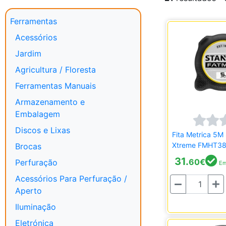
Ferramentas
Acessórios
Jardim
Agricultura / Floresta
Ferramentas Manuais
Armazenamento e
Embalagem
Discos e Lixas
Fita Metrica 5M
Xtreme FMHT38
Brocas
31.
60
€
Perfuração
Em
Acessórios Para Perfuração /
Quantidade
Aperto
Iluminação
Eletrónica