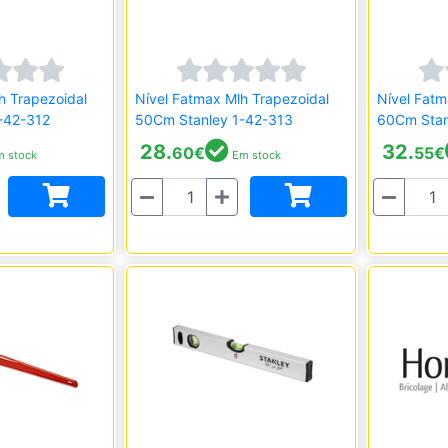
h Trapezoidal
Nível Fatmax Mlh Trapezoidal
Nível Fatm
-42-312
50Cm Stanley 1-42-313
60Cm Stan
28.
32.
60
€
55
€
 stock
Em stock
Quantidade
Quantidade