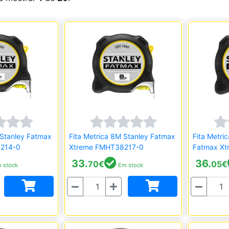
 Stanley Fatmax
Fita Metrica 8M Stanley Fatmax
Fita Metri
214-0
Xtreme FMHT38217-0
Fatmax X
33.
36.
70
€
05
€
 stock
Em stock
Quantidade
Quantidade