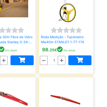
ca 30m Fibra de Vidro
Roda Medição - Topómetro
hada Stanley 0-34-
Mw40m STANLEY 1-77-174
98.
25
€
Em stock
Em stock
Quantidade