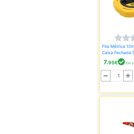
Fita Métrica 10m
Caixa Fechada Stan
295
7.
95
€
Em s
Quantidade