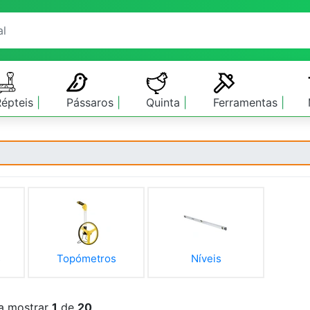
Répteis
Pássaros
Quinta
Ferramentas
s
Topómetros
Níveis
 a mostrar
1
de
20
.