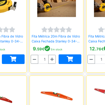
 Fibra de Vidro
Fita Métrica 20m Fibra de Vidro
Fita Métri
ley 0-34-
Caixa Fechada Stanley 0-34-
Caixa Fec
296
297
9.
12.
59
€
76
€
tock
Em stock
Quantidade
Quantidade