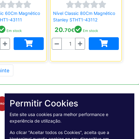
ssic 60Cm Magnético
Nível Classic 80Cm Magnético
THT1-43111
Stanley STHT1-43112
20.
70
€
Em stock
Em stock
Quantidade
inte
Permitir Cookies
Este site usa cookies para melhor performance e
experiência de utilização.
Ao clicar "Aceitar todos os Cookies", aceita que a
Hortanimal guarde cookies no seu dispositivo em