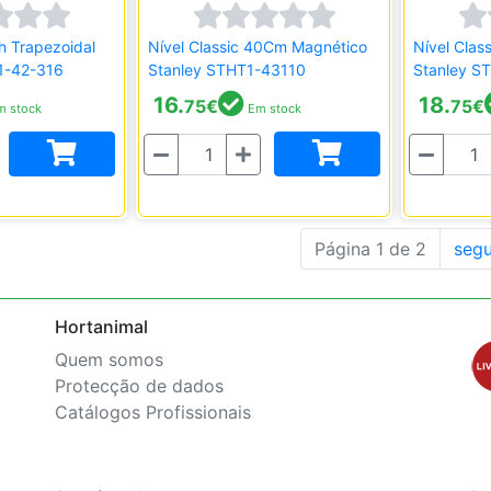
h Trapezoidal
Nível Classic 40Cm Magnético
Nível Cla
1-42-316
Stanley STHT1-43110
Stanley S
16.
18.
75
€
75
€
 stock
Em stock
Quantidade
Quantidade
Página 1 de 2
segu
Hortanimal
Quem somos
Protecção de dados
Catálogos Profissionais