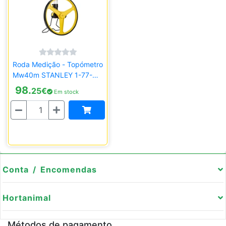
Roda Medição - Topómetro
Mw40m STANLEY 1-77-
174
98.
25
€
Em stock
Quantidade
Conta / Encomendas
Hortanimal
Métodos de pagamento