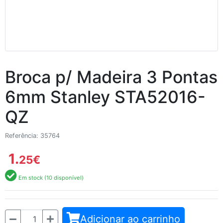
Broca p/ Madeira 3 Pontas
6mm Stanley STA52016-
QZ
Referência: 35764
1.
25
€
Em stock (10 disponível)
Quantidade
Adicionar ao carrinho