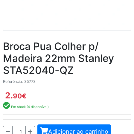
Broca Pua Colher p/
Madeira 22mm Stanley
STA52040-QZ
Referência: 35773
2.
90
€
Em stock (4 disponível)
Quantidade
Adicionar ao carrinho