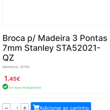
Broca p/ Madeira 3 Pontas
7mm Stanley STA52021-
QZ
Referência: 35765
1.
45
€
Em stock (10 disponível)
Quantidade
Adicionar ao carrinho