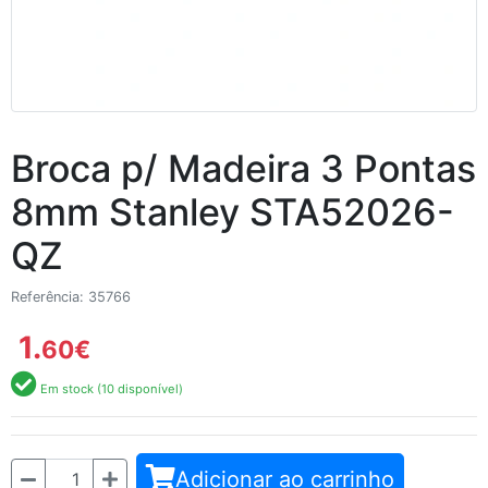
Broca p/ Madeira 3 Pontas
8mm Stanley STA52026-
QZ
Referência: 35766
1.
60
€
Em stock (10 disponível)
Quantidade
Adicionar ao carrinho