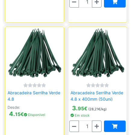
Abracadeira Serrilha Verde
Abracadeira Serrilha Verde
4.8
4.8 x 400mm (50uni)
3.
Desde:
95
€
(28,21€/kg)
4.
15
€
Disponível
Em stock
Quantidade