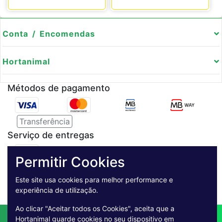
Conta / Encomendas
Hortanimal
Métodos de pagamento
Transferência
Serviço de entregas
Permitir Cookies
Pagamento Seguro
Este site usa cookies para melhor performance e
experiência de utilização.
Ao clicar "Aceitar todos os Cookies", aceita que a
Contactos
Envio
Condições de Venda
Hortanimal guarde cookies no seu dispositivo em