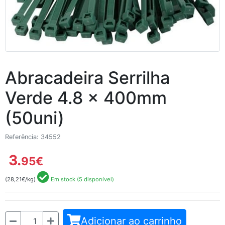
Abracadeira Serrilha
Verde 4.8 x 400mm
(50uni)
Referência: 34552
3.
95
€
(28,21€/kg)
Em stock (5 disponível)
Quantidade
Adicionar ao carrinho