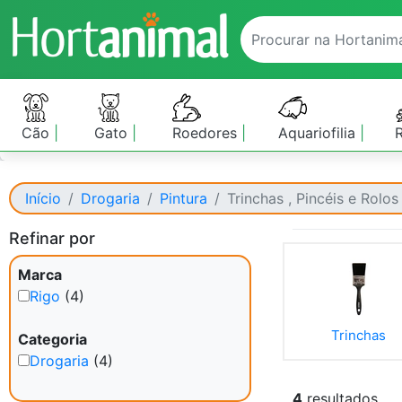
Cão
Gato
Roedores
Aquariofilia
Início
Drogaria
Pintura
Trinchas , Pincéis e Rolos
Refinar por
Marca
Rigo
(4)
Trinchas
Categoria
Drogaria
(4)
4
resultados.