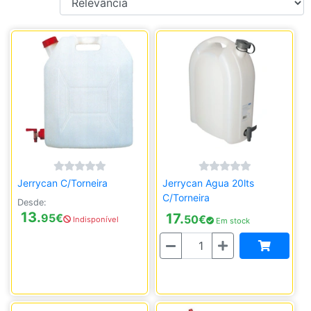
Jerrycan C/Torneira
Jerrycan Agua 20lts
C/Torneira
Desde:
13.
17.
95
€
50
€
Indisponível
Em stock
Quantidade