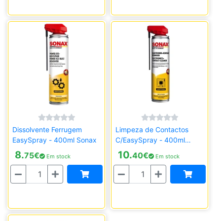
Dissolvente Ferrugem
Limpeza de Contactos
EasySpray - 400ml Sonax
C/EasySpray - 400ml
Sonax
8.
10.
75
€
40
€
Em stock
Em stock
Quantidade
Quantidade