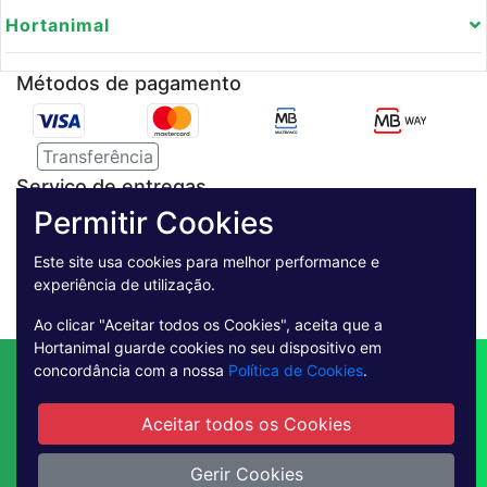
Hortanimal
Métodos de pagamento
Transferência
Serviço de entregas
Permitir Cookies
Pagamento Seguro
Este site usa cookies para melhor performance e
experiência de utilização.
Ao clicar "Aceitar todos os Cookies", aceita que a
Hortanimal guarde cookies no seu dispositivo em
Contactos
Envio
Condições de Venda
concordância com a nossa
Política de Cookies
.
Quem Somos
Métodos de Pagamento
Aceitar todos os Cookies
Condições Gerais de Utilização
Livro de reclamações online
Gerir Cookies