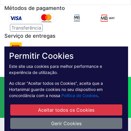
Métodos de pagamento
Transferência
Serviço de entregas
Pagamento Seguro
Permitir Cookies
Este site usa cookies para melhor performance e
experiência de utilização.
Ao clicar "Aceitar todos os Cookies", aceita que a
Contactos
Envio
Condições de Venda
Hortanimal guarde cookies no seu dispositivo em
Quem Somos
Métodos de Pagamento
concordância com a nossa
Política de Cookies
.
Condições Gerais de Utilização
Livro de reclamações online
Aceitar todos os Cookies
Gerir Cookies