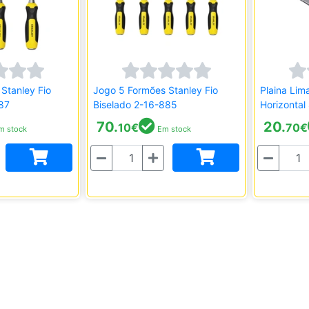
Stanley Fio
Jogo 5 Formões Stanley Fio
Plaina Lima
87
Biselado 2-16-885
Horizonta
70.
20.
10
€
70
€
 stock
Em stock
Quantidade
Quantidade