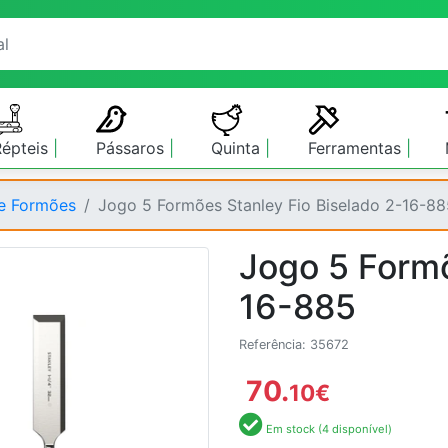
Répteis
Pássaros
Quinta
Ferramentas
 e Formões
Jogo 5 Formões Stanley Fio Biselado 2-16-88
Jogo 5 Formõ
16-885
Referência: 35672
70.
10
€
Em stock (4 disponível)