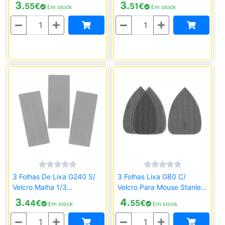
93X230mm Stanley
93X190mm Stanley
3.
3.
55
€
51
€
Em stock
Em stock
STA39052-XJ
STA39057-XJ
Quantidade
Quantidade
3 Folhas De Lixa G240 S/
3 Folhas Lixa G80 C/
Velcro Malha 1/3
Velcro Para Mouse Stanley
93X190mm Stanley
STA39122-XJ
3.
4.
44
€
55
€
Em stock
Em stock
STA39062-XJ
Quantidade
Quantidade