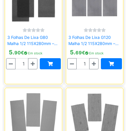
3 Folhas De Lixa G80
3 Folhas De Lixa G120
Malha 1/2 115X280mm –
Malha 1/2 115X280mm –
Sem Velcro Stanley
Sem Velcro Stanley
5.
5.
90
€
69
€
Em stock
Em stock
STA39002-XJ
STA39007-XJ
Quantidade
Quantidade