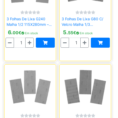
3 Folhas De Lixa G240
3 Folhas De Lixa G80 C/
Malha 1/2 115X280mm –
Velcro Malha 1/3
Sem Velcro Stanley
93x190mm Stanley
6.
5.
00
€
55
€
Em stock
Em stock
STA39012-XJ
STA39032-XJ
Quantidade
Quantidade