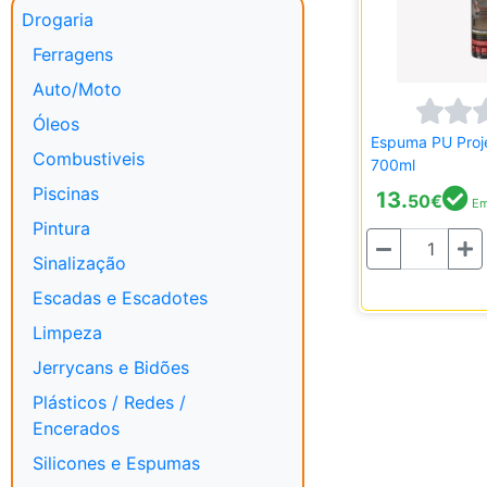
Drogaria
Ferragens
Auto/Moto
Óleos
Espuma PU Proje
Combustiveis
700ml
Piscinas
13.
50
€
Em
Pintura
Quantidade
Sinalização
Escadas e Escadotes
Limpeza
Jerrycans e Bidões
Plásticos / Redes /
Encerados
Silicones e Espumas