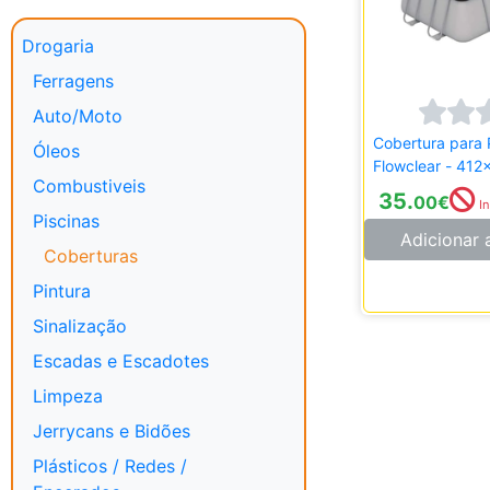
Drogaria
Ferragens
Auto/Moto
Cobertura para 
Óleos
Flowclear - 41
Combustiveis
35.
00
€
In
Piscinas
Adicionar 
Coberturas
Pintura
Sinalização
Escadas e Escadotes
Limpeza
Jerrycans e Bidões
Plásticos / Redes /