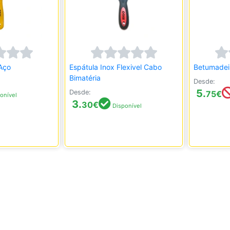
Aço
Espátula Inox Flexivel Cabo
Betumadei
Bimatéria
Desde:
5.
Desde:
75
€
onível
3.
30
€
Disponível