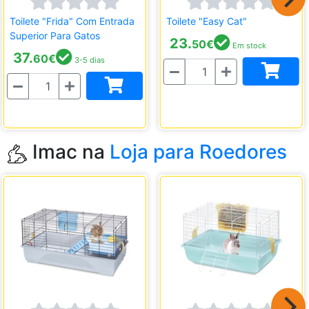
Toilete "Frida" Com Entrada
Toilete "Easy Cat"
Superior Para Gatos
23.
50
€
Em stock
37.
60
€
3-5 dias
Quantidade
Quantidade
Imac na
Loja para Roedores