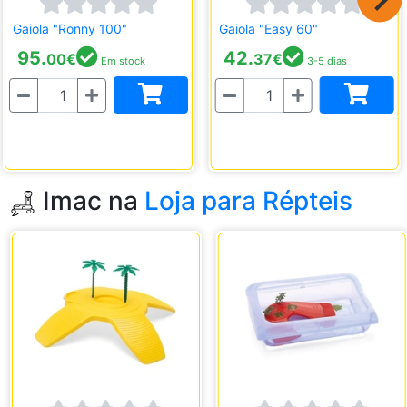
Gaiola "Ronny 100"
Gaiola "Easy 60"
95.
42.
00
€
37
€
Em stock
3-5 dias
Quantidade
Quantidade
Imac na
Loja para Répteis