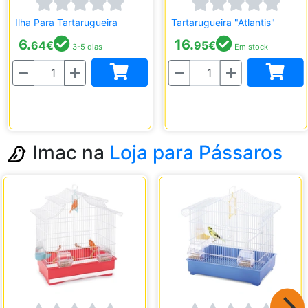
Ilha Para Tartarugueira
Tartarugueira "Atlantis"
6.
16.
64
€
95
€
3-5 dias
Em stock
Quantidade
Quantidade
Imac na
Loja para Pássaros