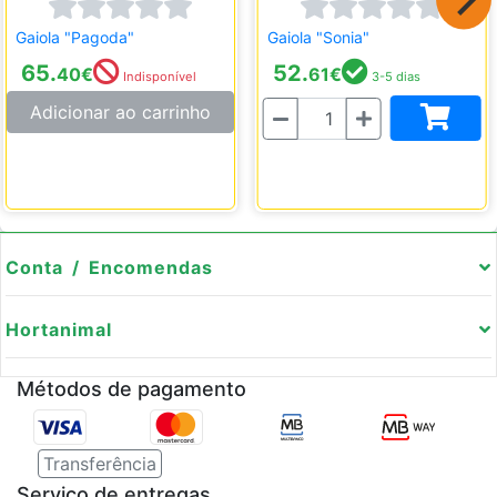
Gaiola "Pagoda"
Gaiola "Sonia"
65.
52.
40
€
61
€
Indisponível
3-5 dias
Quantidade
Adicionar ao carrinho
Conta / Encomendas
Hortanimal
Métodos de pagamento
Transferência
Serviço de entregas