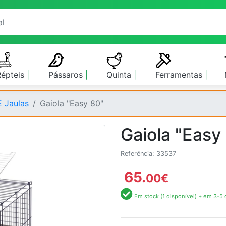
Répteis
Pássaros
Quinta
Ferramentas
E Jaulas
Gaiola "Easy 80"
Gaiola "Easy
Referência: 33537
65.
00
€
Em stock (1 disponível) + em 3-5 