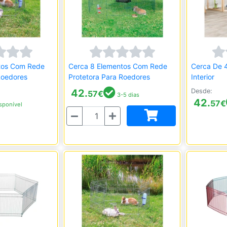
tos Com Rede
Cerca 8 Elementos Com Rede
Cerca De 
Roedores
Protetora Para Roedores
Interior
42.
Desde:
57
€
3-5 dias
42.
57
€
sponível
Quantidade