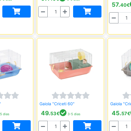
57.
40
€
Quantidade
Quantidade
"
Gaiola "Criceti 60"
Gaiola "Cri
49.
45.
53
€
57
€
5 dias
3-5 dias
Quantidade
Quantidade