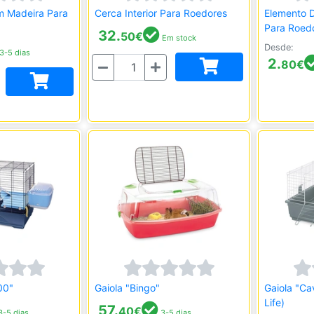
Em Madeira Para
Cerca Interior Para Roedores
Elemento 
Para Roed
32.
50
€
Em stock
Desde:
3-5 dias
2.
80
€
Quantidade
00"
Gaiola "Bingo"
Gaiola "Ca
Life)
57.
40
€
-5 dias
3-5 dias