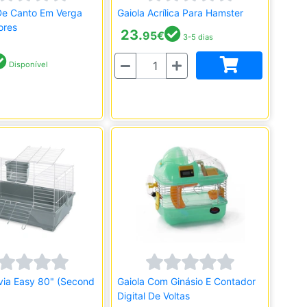
De Canto Em Verga
Gaiola Acrílica Para Hamster
ores
23.
95
€
3-5 dias
Quantidade
Disponível
via Easy 80" (Second
Gaiola Com Ginásio E Contador
Digital De Voltas