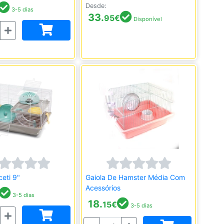
Desde:
3-5 dias
33.
95
€
Disponível
ceti 9"
Gaiola De Hamster Média Com
Acessórios
3-5 dias
18.
15
€
3-5 dias