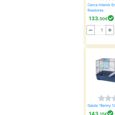
Cerca Interior 
Roedores
133.
50
€
Quantidade
Gaiola "Benny 1
143.
15
€
3