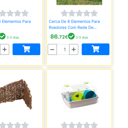
8 Elementos Para
Cerca De 8 Elementos Para
Roedores Com Rede De
Proteção
86.
72
€
3-5 dias
3-5 dias
Quantidade