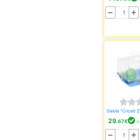
Quantidade
Gaiola "Criceti 2
29.
67
€
3-
Quantidade