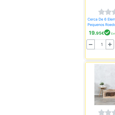
Cerca De 6 Ele
Pequenos Roed
19.
95
€
Em
Quantidade