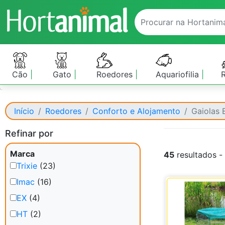
Cão
Gato
Roedores
Aquariofilia
Início
Roedores
Conforto e Alojamento
Gaiolas 
Refinar por
Marca
45
resultados -
Trixie
(23)
Imac
(16)
EX
(4)
HT
(2)