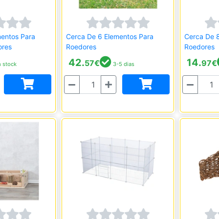
mentos Para
Cerca De 6 Elementos Para
Cerca De 
ores
Roedores
Roedores
42.
14.
57
€
97
€
 stock
3-5 dias
Quantidade
Quantidade