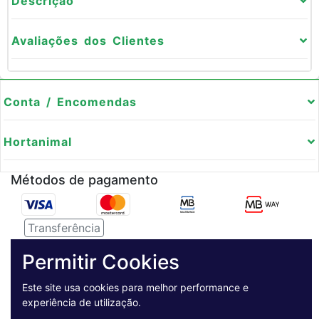
Descrição
Avaliações dos Clientes
Conta / Encomendas
Hortanimal
Métodos de pagamento
Transferência
Serviço de entregas
Permitir Cookies
Este site usa cookies para melhor performance e
Pagamento Seguro
experiência de utilização.