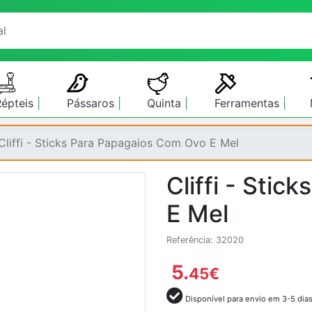
Répteis
Pássaros
Quinta
Ferramentas
Cliffi - Sticks Para Papagaios Com Ovo E Mel
Cliffi - Sti
E Mel
Referência: 32020
5.
45
€
Disponível para envio em 3-5 dia