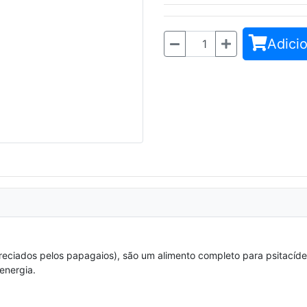
Adicio
Quantidade
apreciados pelos papagaios), são um alimento completo para psitacíd
energia.