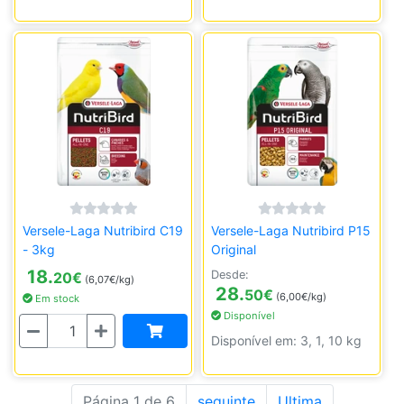
Versele-Laga Nutribird C19
Versele-Laga Nutribird P15
- 3kg
Original
18.
Desde:
20
€
(6,07€/kg)
28.
50
€
(6,00€/kg)
Em stock
Disponível
Quantidade
Disponível em: 3, 1, 10 kg
Página 1 de 6
seguinte
Ultima