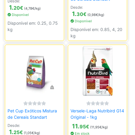
Desde:
1.
20
€
Desde:
(4,78€/kg)
1.
30
€
Disponível
(0,98€/kg)
Disponível
Disponível em: 0.25, 0.75
kg
Disponível em: 0.85, 4, 20
kg
Pet Cup Exóticos Mistura
Versele-Laga Nutribird G14
de Cereais Standart
Original - 1kg
11.
Desde:
95
€
(11,95€/kg)
1.
25
€
(1,05€/kg)
Em stock