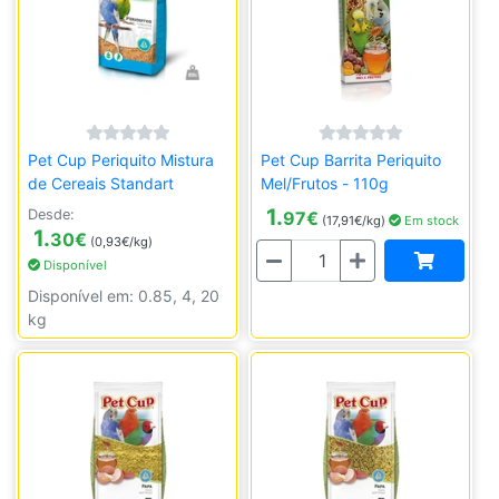
Pet Cup Periquito Mistura
Pet Cup Barrita Periquito
de Cereais Standart
Mel/Frutos - 110g
1.
Desde:
97
€
(17,91€/kg)
Em stock
1.
30
€
(0,93€/kg)
Quantidade
Disponível
Disponível em: 0.85, 4, 20
kg