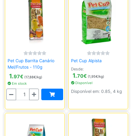
Pet Cup Barrita Canário
Pet Cup Alpista
Mel/Frutos - 110g
Desde:
1.
1.
70
€
97
€
(1,95€/kg)
(17,88€/kg)
Disponível
Em stock
Disponível em: 0.85, 4 kg
Quantidade