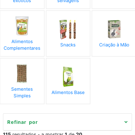
exóticos
selvagens
Alimentos
Snacks
Criação à Mão
Complementares
Sementes
Alimentos Base
Simples
Refinar por
115
resultados - a mostrar
1
de
20
.