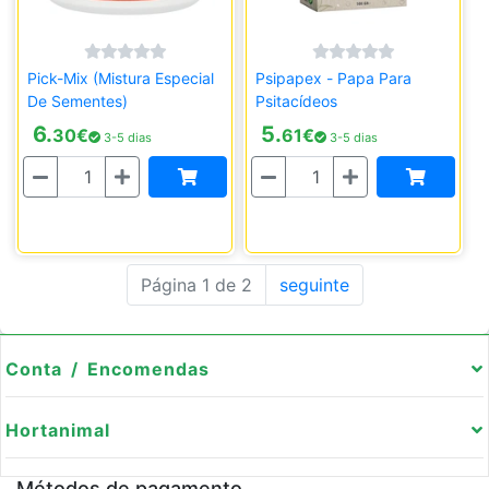
Pick-Mix (Mistura Especial
Psipapex - Papa Para
De Sementes)
Psitacídeos
6.
5.
30
€
61
€
3-5 dias
3-5 dias
Quantidade
Quantidade
Página 1 de 2
seguinte
Conta / Encomendas
Hortanimal
Métodos de pagamento