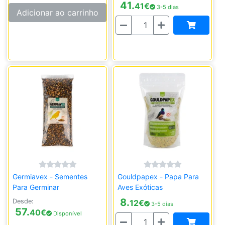
41.
41
€
3-5 dias
Adicionar ao carrinho
Quantidade
Germiavex - Sementes
Gouldpapex - Papa Para
Para Germinar
Aves Exóticas
8.
Desde:
12
€
3-5 dias
57.
40
€
Disponível
Quantidade