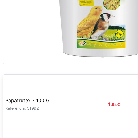
Papafrutex - 100 G
1.
94
€
Referência: 31992