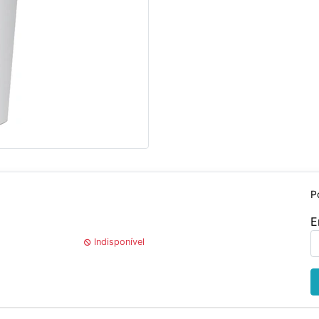
P
E
Indisponível