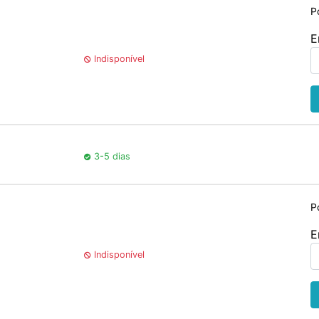
P
E
Indisponível
3-5 dias
P
E
Indisponível