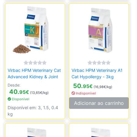
Virbac HPM Veterinary Cat
Virbac HPM Veterinary A1
Advanced Kidney & Joint
Cat Hypollergy - 3kg
50.
Desde:
95
€
(16,98€/kg)
40.
95
€
(13,65€/kg)
Indisponível
Disponível
Adicionar ao carrinho
Disponível em: 3, 1.5, 0.4
kg