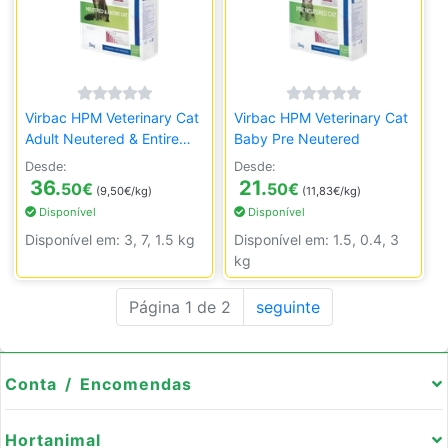
Virbac HPM Veterinary Cat
Virbac HPM Veterinary Cat
Adult Neutered & Entire
Baby Pre Neutered
with Salmon
Desde:
Desde:
36.
21.
50
€
50
€
(9,50€/kg)
(11,83€/kg)
Disponível
Disponível
Disponível em: 3, 7, 1.5 kg
Disponível em: 1.5, 0.4, 3
kg
Página 1 de 2
seguinte
Conta / Encomendas
Hortanimal