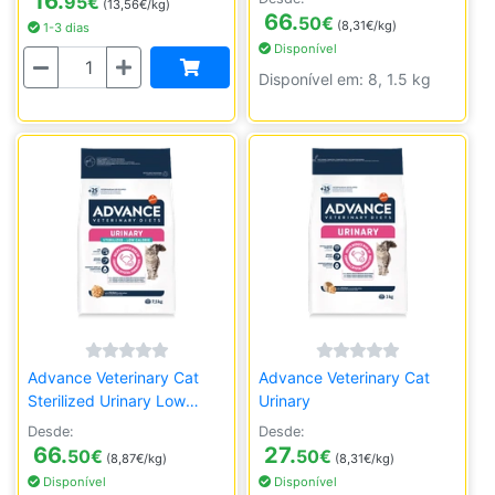
16.
95
€
(13,56€/kg)
66.
50
€
(8,31€/kg)
1-3 dias
Disponível
Quantidade
Disponível em: 8, 1.5 kg
Advance Veterinary Cat
Advance Veterinary Cat
Sterilized Urinary Low
Urinary
Calories
Desde:
Desde:
66.
27.
50
€
50
€
(8,87€/kg)
(8,31€/kg)
Disponível
Disponível