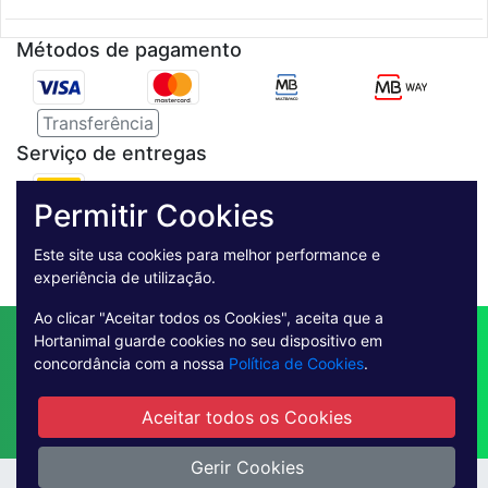
Métodos de pagamento
Transferência
Serviço de entregas
Permitir Cookies
Pagamento Seguro
Este site usa cookies para melhor performance e
experiência de utilização.
Ao clicar "Aceitar todos os Cookies", aceita que a
Contactos
Envio
Condições de Venda
Hortanimal guarde cookies no seu dispositivo em
concordância com a nossa
Política de Cookies
.
Quem Somos
Métodos de Pagamento
Condições Gerais de Utilização
Aceitar todos os Cookies
Livro de reclamações online
Gerir Cookies