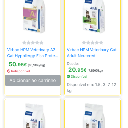
Virbac HPM Veterinary A2
Virbac HPM Veterinary Cat
Cat Hypollergy Fish Protein
Adult Neutered
- 3kg
50.
Desde:
95
€
(16,98€/kg)
20.
95
€
(7,69€/kg)
Indisponível
Disponível
Adicionar ao carrinho
Disponível em: 1.5, 3, 7, 12
kg