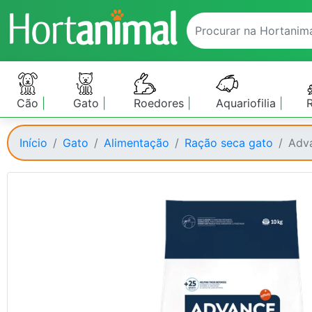
Cão
Gato
Roedores
Aquariofilia
Início
Gato
Alimentação
Ração seca gato
Adva