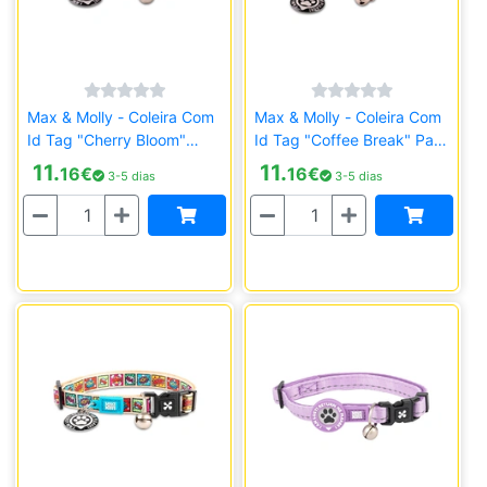
Max & Molly - Coleira Com
Max & Molly - Coleira Com
Id Tag "Cherry Bloom"
Id Tag "Coffee Break" Para
Para Gato
Gato
11.
11.
16
€
16
€
3-5 dias
3-5 dias
Quantidade
Quantidade