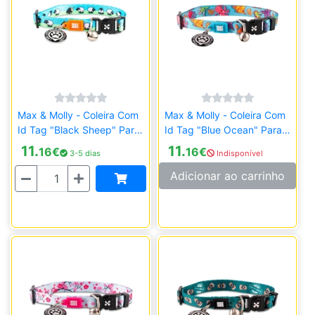
Max & Molly - Coleira Com
Max & Molly - Coleira Com
Id Tag "Black Sheep" Para
Id Tag "Blue Ocean" Para
Gato
Gato
11.
11.
16
€
16
€
3-5 dias
Indisponível
Quantidade
Adicionar ao carrinho