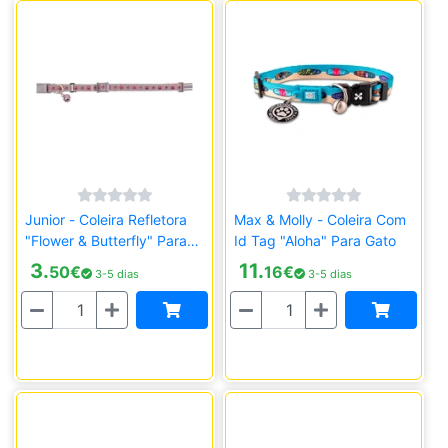
Junior - Coleira Refletora
Max & Molly - Coleira Com
"Flower & Butterfly" Para
Id Tag "Aloha" Para Gato
Gatinhos
3.
11.
50
€
16
€
3-5 dias
3-5 dias
Quantidade
Quantidade