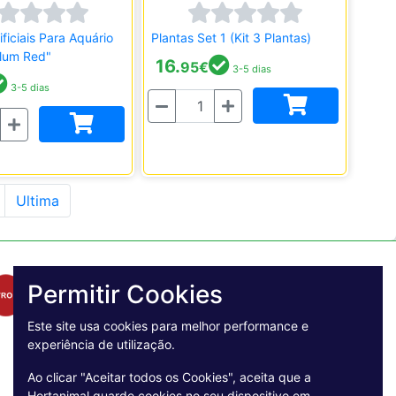
ificiais Para Aquário
Plantas Set 1 (Kit 3 Plantas)
llum Red"
16.
95
€
3-5 dias
3-5 dias
Quantidade
Ultima
Permitir Cookies
Este site usa cookies para melhor performance e
experiência de utilização.
Ao clicar "Aceitar todos os Cookies", aceita que a
Hortanimal guarde cookies no seu dispositivo em