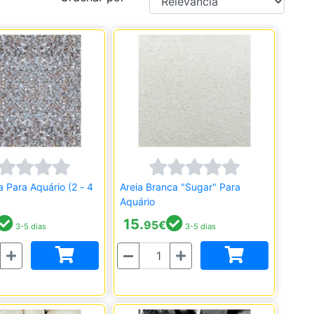
a Para Aquário (2 - 4
Areia Branca "Sugar" Para
Aquário
15.
95
€
3-5 dias
3-5 dias
Quantidade