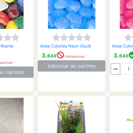
rilhante
Areia Colorida Neon (Azul)
Areia Colo
3.
3.
64
€
64
€
Indisponível
sponível
Adicionar ao carrinho
Quantidade
ao carrinho