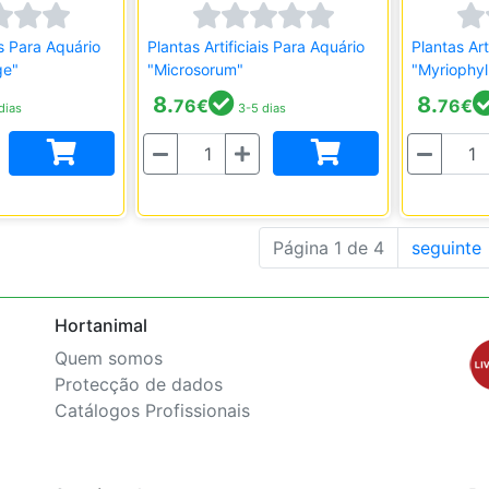
is Para Aquário
Plantas Artificiais Para Aquário
Plantas Art
ge"
"Microsorum"
"Myriophy
8.
8.
76
€
76
€
dias
3-5 dias
Quantidade
Quantidade
Página 1 de 4
seguinte
Hortanimal
Quem somos
Protecção de dados
Catálogos Profissionais