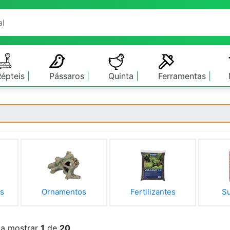
Répteis
Pássaros
Quinta
Ferramentas
es
Ornamentos
Fertilizantes
Su
 a mostrar
1
de
20
.