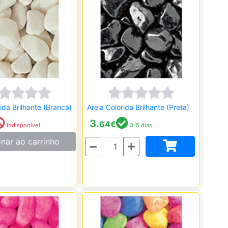
ida Brilhante (Branca)
Areia Colorida Brilhante (Preta)
3.
64
€
Indisponível
3-5 dias
onar ao carrinho
Quantidade