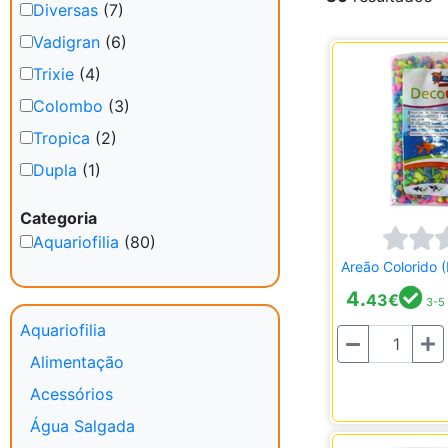
Diversas
(7)
Vadigran
(6)
Trixie
(4)
Colombo
(3)
Tropica
(2)
Dupla
(1)
Categoria
Aquariofilia
(80)
Areão Colorido 
4.
43
€
3-5 
Aquariofilia
Quantidade
Alimentação
Acessórios
Água Salgada