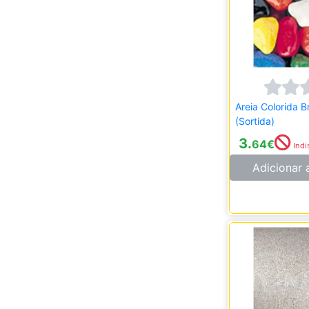
Areia Colorida B
(Sortida)
3.
64
€
Indi
Adicionar 