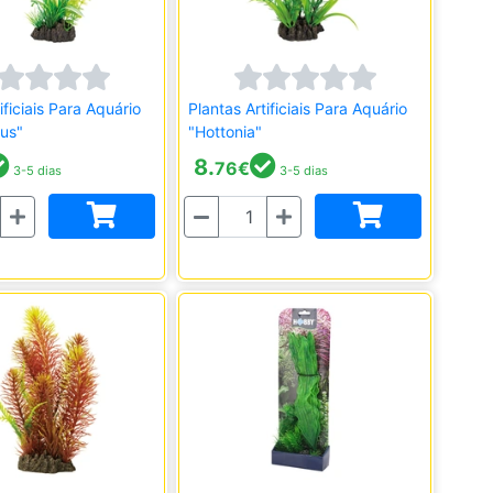
ificiais Para Aquário
Plantas Artificiais Para Aquário
us"
"Hottonia"
8.
76
€
3-5 dias
3-5 dias
Quantidade