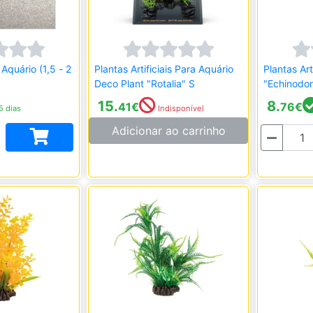
 Aquário (1,5 - 2
Plantas Artificiais Para Aquário
Plantas Art
Deco Plant "Rotalia" S
"Echinodor
15.
8.
41
€
76
€
5 dias
Indisponível
Adicionar ao carrinho
Quantidade