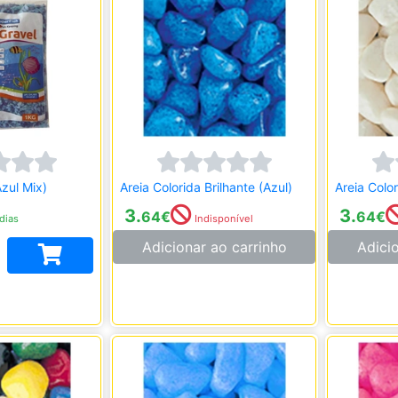
Azul Mix)
Areia Colorida Brilhante (Azul)
Areia Color
3.
3.
64
€
64
€
dias
Indisponível
Adicionar ao carrinho
Adici