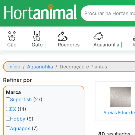
Cão
Gato
Roedores
Aquariofilia
Início
Aquariofilia
Decoração e Plantas
Refinar por
Marca
Superfish
(27)
EX
(14)
Areias E Inert
Hobby
(9)
Aquapex
(7)
80
resultados -