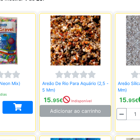
(Neon Mix)
Areão De Rio Para Aquário (2,5 -
Areão Sílic
5 Mm)
Mm)
dias
15.
15.
95
€
95
€
Indisponível
Adicionar ao carrinho
Quantidade