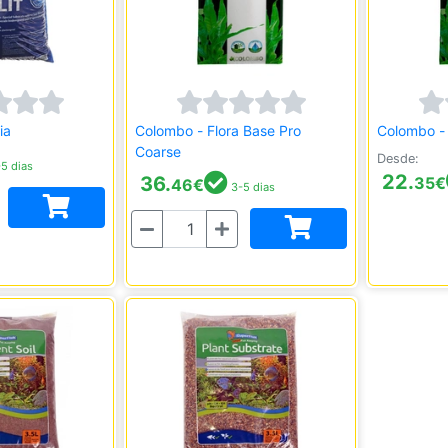
ia
Colombo - Flora Base Pro
Colombo - 
Coarse
Desde:
5 dias
22.
36.
35
€
46
€
3-5 dias
Quantidade