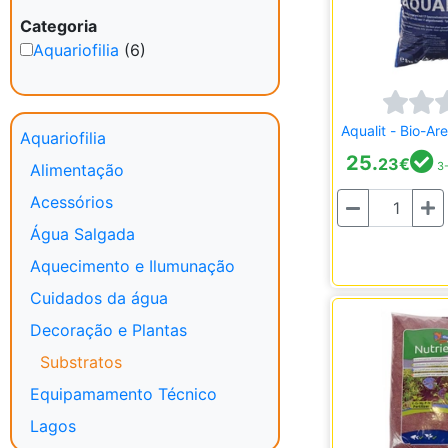
Categoria
Aquariofilia
(6)
Aqualit - Bio-Are
Aquariofilia
25.
23
€
3-
Alimentação
Acessórios
Quantidade
Água Salgada
Aquecimento e Ilumunação
Cuidados da água
Decoração e Plantas
Substratos
Equipamamento Técnico
Lagos