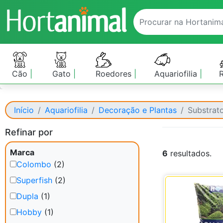
Cão
Gato
Roedores
Aquariofilia
Início
Aquariofilia
Decoração e Plantas
Substrat
Refinar por
Marca
6
resultados.
Colombo
(2)
Superfish
(2)
Dupla
(1)
Hobby
(1)