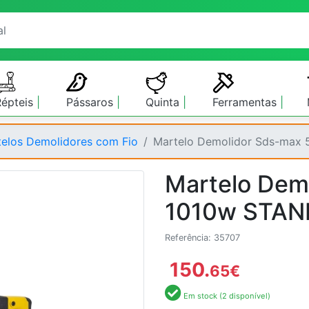
Répteis
Pássaros
Quinta
Ferramentas
elos Demolidores com Fio
Martelo Demolidor Sds-max
Martelo Dem
1010w STAN
Referência: 35707
150.
65
€
Em stock (2 disponível)