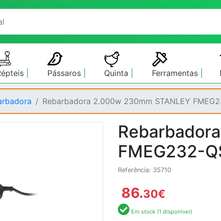
Répteis
Pássaros
Quinta
Ferramentas
arbadora
Rebarbadora 2.000w 230mm STANLEY FMEG2
Rebarbador
FMEG232-Q
Referência: 35710
86.
30
€
Em stock (1 disponível)