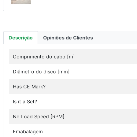
Descrição
Opiniões de Clientes
Comprimento do cabo [m]
Diâmetro do disco [mm]
Has CE Mark?
Is it a Set?
No Load Speed [RPM]
Emabalagem