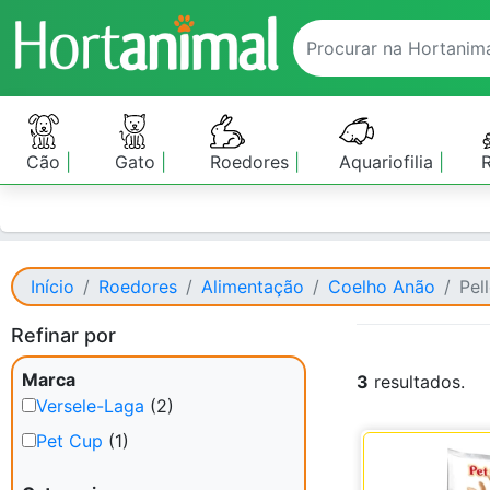
Cão
Gato
Roedores
Aquariofilia
Início
Roedores
Alimentação
Coelho Anão
Pel
Refinar por
Marca
3
resultados.
Versele-Laga
(2)
Pet Cup
(1)