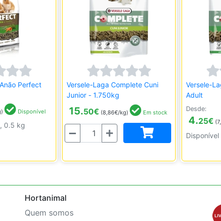
Anão Perfect
Versele-Laga Complete Cuni
Versele-L
Junior - 1.750kg
Adult
15.
Desde:
50
€
g)
Disponível
(8,86€/kg)
Em stock
4.
25
€
(7
, 0.5 kg
Quantidade
Disponível
Hortanimal
Quem somos