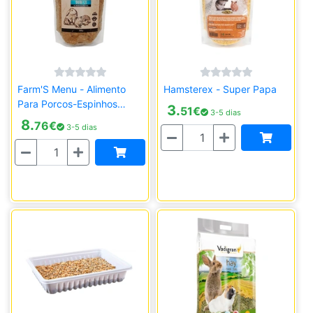
Farm'S Menu - Alimento
Hamsterex - Super Papa
Para Porcos-Espinhos
3.
51
€
3-5 dias
(Ouriços)
8.
76
€
3-5 dias
Quantidade
Quantidade