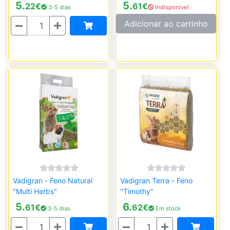
5.
5.
22
€
61
€
3-5 dias
Indisponível
Quantidade
Adicionar ao carrinho
Vadigran - Feno Natural
Vadigran Terra - Feno
"Multi Herbs"
"Timothy"
5.
6.
61
€
62
€
3-5 dias
Em stock
Quantidade
Quantidade