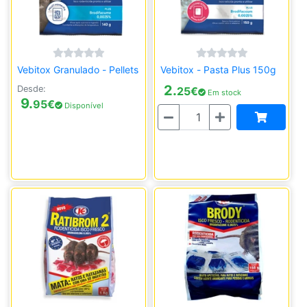
Vebitox Granulado - Pellets
Vebitox - Pasta Plus 150g
2.
Desde:
25
€
Em stock
9.
95
€
Disponível
Quantidade