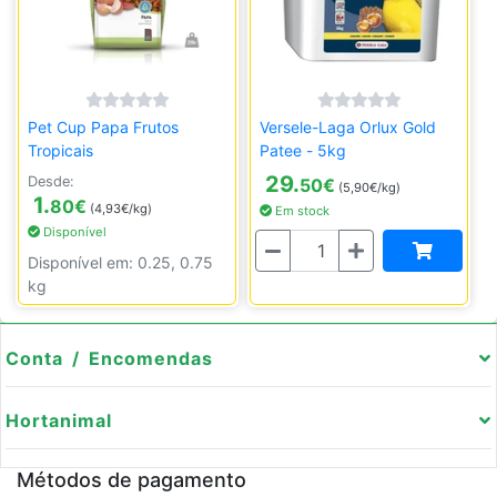
Pet Cup Papa Frutos
Versele-Laga Orlux Gold
Tropicais
Patee - 5kg
29.
Desde:
50
€
(5,90€/kg)
1.
80
€
(4,93€/kg)
Em stock
Disponível
Quantidade
Disponível em: 0.25, 0.75
kg
Conta / Encomendas
Hortanimal
Métodos de pagamento