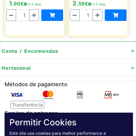
1.
2.
90
€
59
€
3-5 dias
3-5 dias
Quantidade
Quantidade
Conta / Encomendas
Hortanimal
Métodos de pagamento
Transferência
Serviço de entregas
Permitir Cookies
Pagamento Seguro
Este site usa cookies para melhor performance e