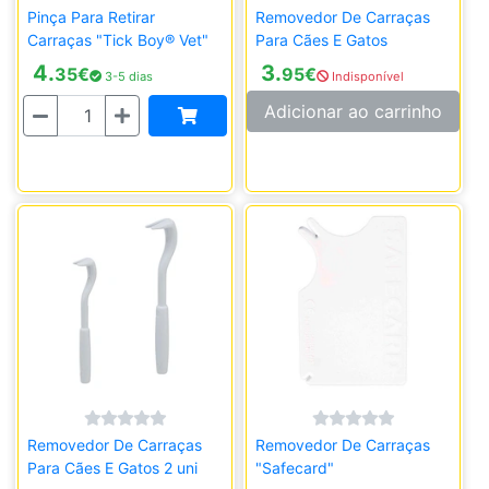
Pinça Para Retirar
Removedor De Carraças
Carraças "Tick Boy® Vet"
Para Cães E Gatos
4.
3.
35
€
95
€
3-5 dias
Indisponível
Quantidade
Adicionar ao carrinho
Removedor De Carraças
Removedor De Carraças
Para Cães E Gatos 2 uni
"Safecard"