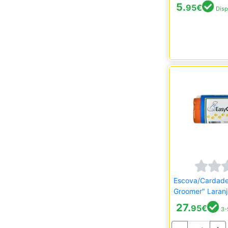
5.
95
€
Disp
Escova/Cardade
Groomer" Laranj
27.
95
€
3-