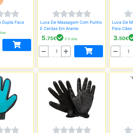
 Dupla Face
Luva De Massagem Com Punho
Luva De 
E Cerdas Em Arame
Para Cães
dias
5.
3.
75
€
50
€
3-5 dias
Quantidade
Quantidade