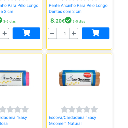
nho Para Pêlo Longo
Pente Ancinho Para Pêlo Longo
 e 2 cm
Dentes com 2 cm
8.
20
€
3-5 dias
3-5 dias
Quantidade
rdadeira "Easy
Escova/Cardadeira "Easy
Rosa
Groomer" Natural