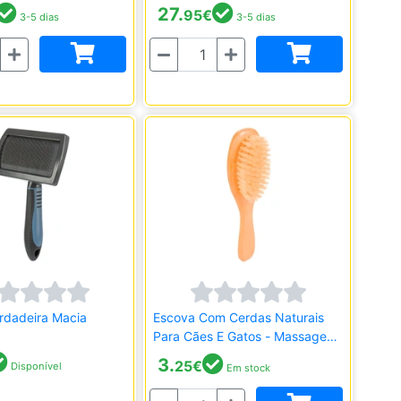
27.
95
€
3-5 dias
3-5 dias
Quantidade
rdadeira Macia
Escova Com Cerdas Naturais
Para Cães E Gatos - Massagem
e Brilho
3.
25
€
Disponível
Em stock