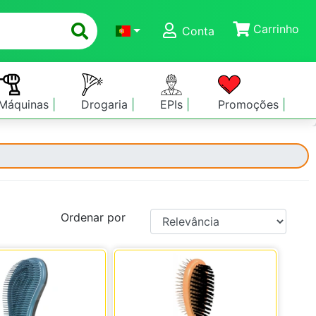
Carrinho
Conta
Máquinas
Drogaria
EPIs
Promoções
Ordenar por