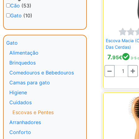
Cão
(53)
Gato
(10)
Escova Macia (
Gato
Das Cerdas)
Alimentação
7.
95
€
3-5 d
Brinquedos
Quantidade
Comedouros e Bebedouros
Camas para gato
Higiene
Cuidados
Escovas e Pentes
Arranhadores
Conforto