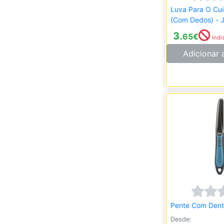
Luva Para O Cu
(Com Dedos) - J
3.
65
€
Indi
Adicionar 
Pente Com Dent
Desde: