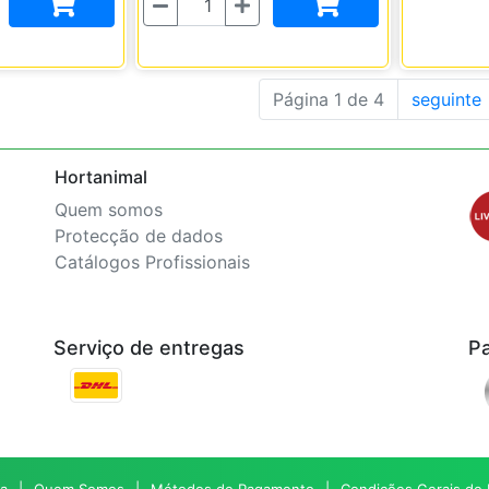
Quantidade
Página 1 de 4
seguinte
Hortanimal
Quem somos
Protecção de dados
Catálogos Profissionais
Serviço de entregas
P