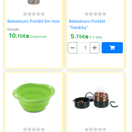
Bebedouro Portátil Em Inox
Bebedouro Portátil
"Swobby"
Desde:
10.
5.
15
€
75
€
Disponível
3-5 dias
Quantidade