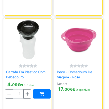
Garrafa Em Plástico Com
Beco - Comedouro De
Bebedouro
Viagem - Rosa
4.
Desde:
99
€
3-5 dias
17.
00
€
Disponível
Quantidade