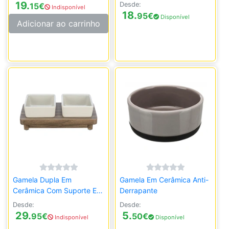
Bambu 2x0,25LT/ø12 cm
Bambu
19.
Desde:
15
€
Indisponível
18.
95
€
Disponível
Adicionar ao carrinho
Gamela Dupla Em
Gamela Em Cerâmica Anti-
Cerâmica Com Suporte Em
Derrapante
Mdf
Desde:
Desde:
29.
5.
95
€
50
€
Indisponível
Disponível