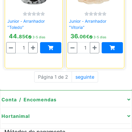
Junior - Arranhador
Junior - Arranhador
"Toledo"
"Vitoria"
44.
36.
85
€
06
€
3-5 dias
3-5 dias
Quantidade
Quantidade
Página 1 de 2
seguinte
Conta / Encomendas
Hortanimal
Métodos de pagamento