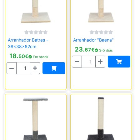
Arranhador Batres -
Arranhador "Baena"
38x38x62cm
23.
67
€
3-5 dias
18.
50
€
Em stock
Quantidade
Quantidade