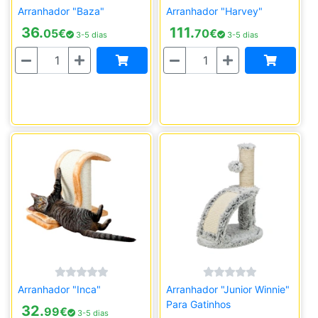
Arranhador "Baza"
Arranhador "Harvey"
36.
111.
05
€
70
€
3-5 dias
3-5 dias
Quantidade
Quantidade
Arranhador "Inca"
Arranhador "Junior Winnie"
Para Gatinhos
32.
99
€
3-5 dias