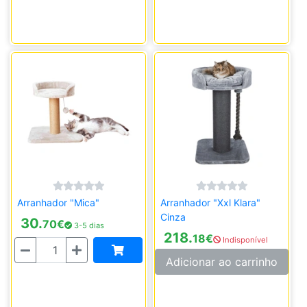
Arranhador "Mica"
Arranhador "Xxl Klara"
Cinza
30.
70
€
3-5 dias
218.
18
€
Indisponível
Quantidade
Adicionar ao carrinho