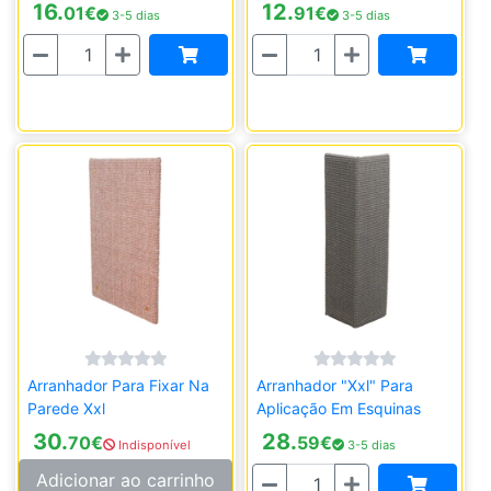
16.
12.
01
€
91
€
3-5 dias
3-5 dias
Quantidade
Quantidade
Arranhador Para Fixar Na
Arranhador "Xxl" Para
Parede Xxl
Aplicação Em Esquinas
30.
28.
70
€
59
€
Indisponível
3-5 dias
Quantidade
Adicionar ao carrinho