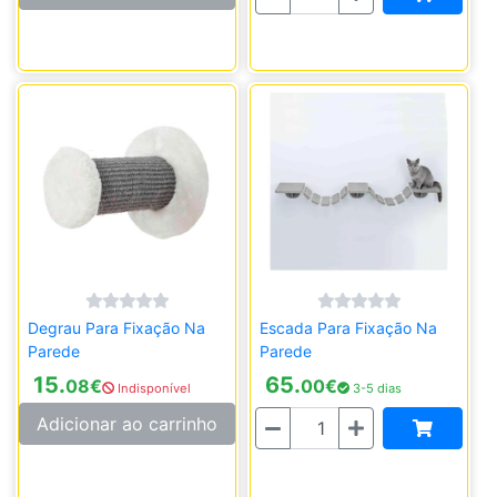
Degrau Para Fixação Na
Escada Para Fixação Na
Parede
Parede
15.
65.
08
€
00
€
Indisponível
3-5 dias
Quantidade
Adicionar ao carrinho