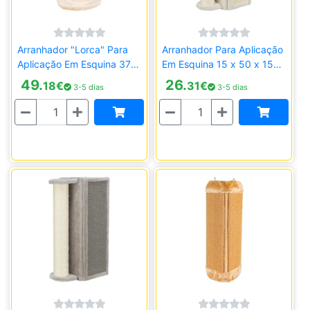
Arranhador "Lorca" Para
Arranhador Para Aplicação
Aplicação Em Esquina 37 x
Em Esquina 15 x 50 x 15
27 x 75 cm
cm
49.
26.
18
€
31
€
3-5 dias
3-5 dias
Quantidade
Quantidade