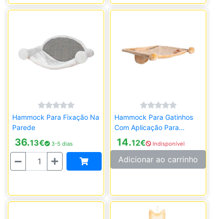
Hammock Para Fixação Na
Hammock Para Gatinhos
Parede
Com Aplicação Para
Parede
36.
14.
13
€
12
€
3-5 dias
Indisponível
Quantidade
Adicionar ao carrinho