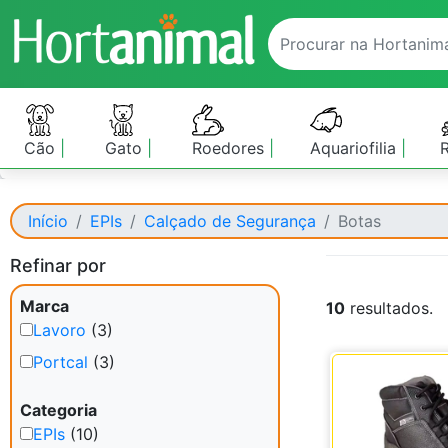
Cão
Gato
Roedores
Aquariofilia
Início
EPIs
Calçado de Segurança
Botas
Refinar por
Marca
10
resultados.
Lavoro
(3)
Portcal
(3)
Categoria
EPIs
(10)