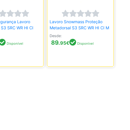
egurança Lavoro
Lavoro Snowmass Proteção
S3 SRC WR HI CI
Metadorsal S3 SRC WR HI CI M
Desde:
89.
95
€
Disponível
Disponível