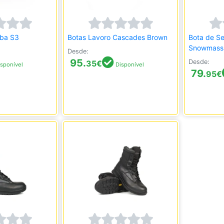
rba S3
Botas Lavoro Cascades Brown
Bota de S
Snowmass 
Desde:
95.
Desde:
35
€
sponível
Disponível
79.
95
€