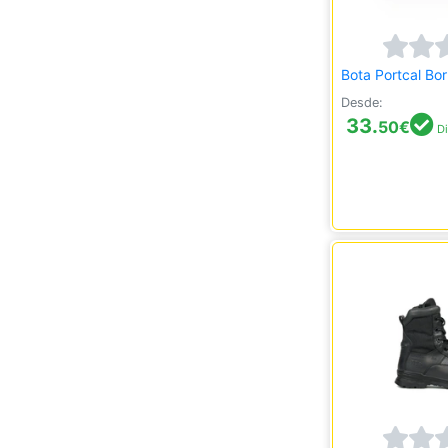
Bota Portcal Bo
Desde:
33.
50
€
Di