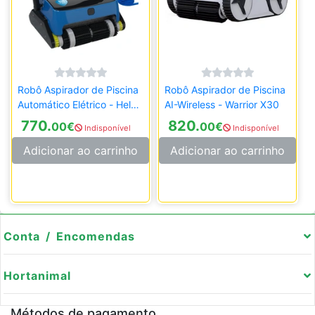
Robô Aspirador de Piscina
Robô Aspirador de Piscina
Automático Elétrico - Helen
AI-Wireless - Warrior X30
2.0
770.
820.
00
€
00
€
Indisponível
Indisponível
Adicionar ao carrinho
Adicionar ao carrinho
Conta / Encomendas
Hortanimal
Métodos de pagamento