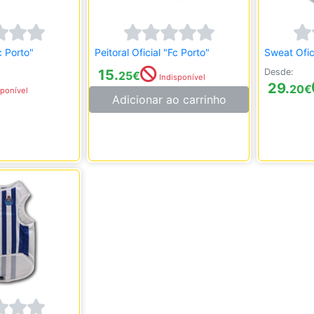
c Porto"
Peitoral Oficial "Fc Porto"
Sweat Ofic
15.
Desde:
25
€
Indisponível
29.
20
€
ponível
Adicionar ao carrinho