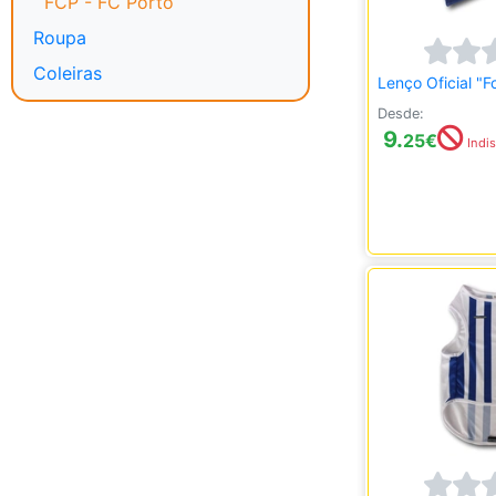
FCP - FC Porto
Roupa
Coleiras
Lenço Oficial "F
Desde:
9.
25
€
Indis